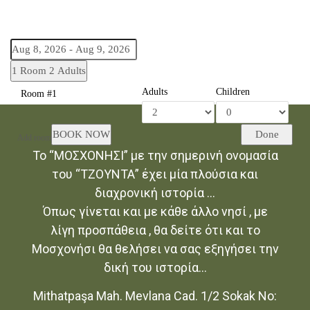
1 Room
2 Adults
Adults
Children
Room #1
BOOK NOW
Done
Add room
Το “ΜΟΣΧΟΝΗΣΙ” με την σημερινή ονομασία
του “ΤΖΟΥΝΤΑ” έχει μία πλούσια και
διαχρονική ιστορία …
Όπως γίνεται και με κάθε άλλο νησί , με
λίγη προσπάθεια , θα δείτε ότι και το
Μοσχονήσι θα θελήσει να σας εξηγήσει την
δική του ιστορία…
Mithatpaşa Mah. Mevlana Cad. 1/2 Sokak No: